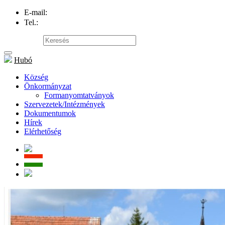
E-mail:
info@hubovo.sk
Tel.:
047/558 81 20
Oldaltérkép
Hubó
Község
Önkormányzat
Formanyomtatványok
Szervezetek/Intézmények
Dokumentumok
Hírek
Elérhetőség