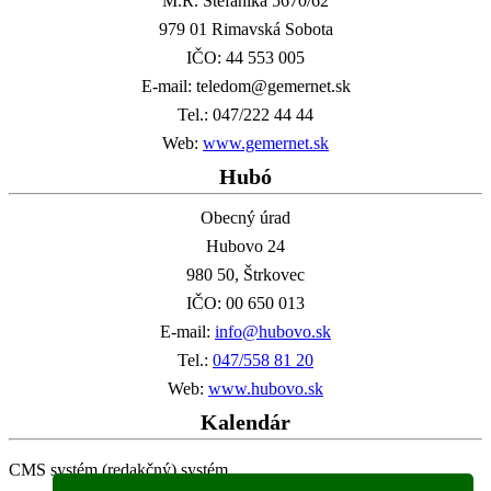
M.R. Štefánika 5670/62
979 01 Rimavská Sobota
IČO: 44 553 005
E-mail: teledom@gemernet.sk
Tel.: 047/222 44 44
Web:
www.gemernet.sk
Hubó
Obecný úrad
Hubovo 24
980 50, Štrkovec
IČO: 00 650 013
E-mail:
info@hubovo.sk
Tel.:
047/558 81 20
Web:
www.hubovo.sk
Kalendár
CMS systém (redakčný) systém
G-Net s.r.o. @2019