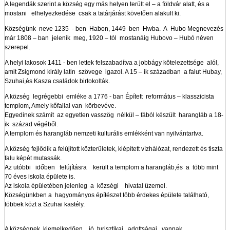
A legendák szerint a község egy más helyen terült el – a földvár alatt, és a
mostani elhelyezkedése csak a tatárjárást követően alakult ki.
Községünk neve 1235 - ben Habon, 1449 ben Hwba. A Hubo Megnevezés
már 1808 – ban jelenik meg, 1920 – tól mostanáig Hubovo – Hubó néven
szerepel.
A helyi lakosok 1411 - ben lettek felszabadítva a jobbágy kötelezettsége alól,
amit Zsigmond király latin szövege igazol. A 15 – ik században a falut Hubay,
Szuhai,és Kasza családok birtokolták.
A község legrégebbi emléke a 1776 - ban Épített református – klasszicista
templom, Amely kőfallal van körbevéve.
Egyedinek számít az egyetlen vasszög nélkül – fából készült harangláb a 18-
ik század végéből.
A templom és harangláb nemzeti kulturális emlékként van nyilvántartva.
A község fejlődik a felújított közterületek, kiépített vízhálózat, rendezett és tiszta
falu képét mutassák.
Az utóbbi időben felújításra került a templom a harangláb,és a több mint
70 éves iskola épülete is.
Az iskola épületében jelenleg a községi hivatal üzemel.
Községünkben a hagyományos építészet több érdekes épülete található,
többek közt a Szuhai kastély.
A községnek kiemelkedően jó turisztikai adottságai vannak.