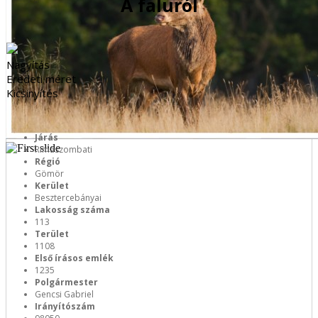
A faluról
Nagyítás
Eredeti méret
Kicsinyítés
Járás
Rimaszombati
Régió
Gömör
Kerület
Besztercebányai
Lakosság száma
113
Terület
1108
Első írásos emlék
1235
Polgármester
Gencsi Gabriel
Irányítószám