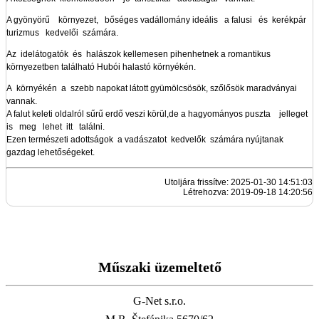
A gyönyörű környezet, bőséges vadállomány ideális a falusi és kerékpár
turizmus kedvelői számára.
Az idelátogatók és halászok kellemesen pihenhetnek a romantikus
környezetben található Hubói halastó környékén.
A környékén a szebb napokat látott gyümölcsösök, szőlősök maradványai
vannak.
A falut keleti oldalról sűrű erdő veszi körül,de a hagyományos puszta jelleget
is meg lehet itt találni.
Ezen természeti adottságok a vadászatot kedvelők számára nyújtanak
gazdag lehetőségeket.
Utoljára frissítve: 2025-01-30 14:51:03
Létrehozva: 2019-09-18 14:20:56
Műszaki üzemeltető
G-Net s.r.o.