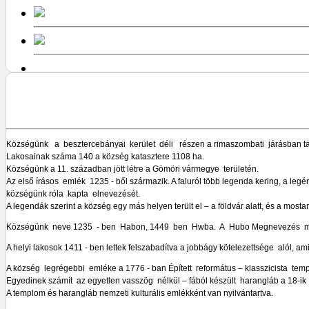
Községünk a besztercebányai kerület déli részen a rimaszombati járásban t
Lakosainak száma 140 a község katasztere 1108 ha.
Községünk a 11. században jött létre a Gömöri vármegye területén.
Az első írásos emlék 1235 - ből származik. A faluról több legenda kering, a leg
községünk róla kapta elnevezését.
A legendák szerint a község egy más helyen terült el – a földvár alatt, és a most
Községünk neve 1235 - ben Habon, 1449 ben Hwba. A Hubo Megnevezés már 
A helyi lakosok 1411 - ben lettek felszabadítva a jobbágy kötelezettsége alól, am
A község legrégebbi emléke a 1776 - ban Épített református – klasszicista tem
Egyedinek számít az egyetlen vasszög nélkül – fából készült harangláb a 18-ik
A templom és harangláb nemzeti kulturális emlékként van nyilvántartva.