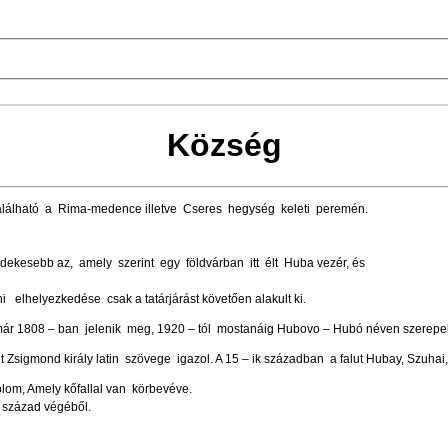
Község
alálható a Rima-medence illetve Cseres hegység keleti peremén.
érdekesebb az, amely szerint egy földvárban itt élt Huba vezér, és
ani elhelyezkedése csak a tatárjárást követően alakult ki.
1808 – ban jelenik meg, 1920 – tól mostanáig Hubovo – Hubó néven szerepel
it Zsigmond király latin szövege igazol. A 15 – ik században a falut Hubay, Szuhai
plom, Amely kőfallal van körbevéve.
 század végéből.