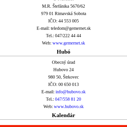
M.R. Štefánika 5670/62
979 01 Rimavská Sobota
IČO: 44 553 005
E-mail: teledom@gemernet.sk
Tel.: 047/222 44 44
Web:
www.gemernet.sk
Hubó
Obecný úrad
Hubovo 24
980 50, Štrkovec
IČO: 00 650 013
E-mail:
info@hubovo.sk
Tel.:
047/558 81 20
Web:
www.hubovo.sk
Kalendár