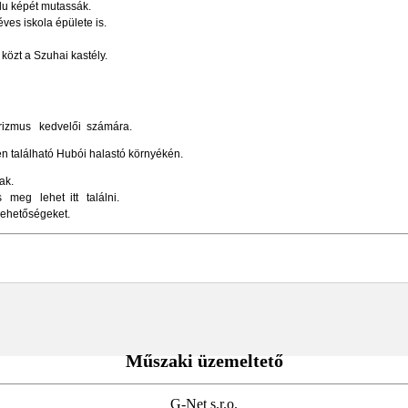
falu képét mutassák.
es iskola épülete is.
özt a Szuhai kastély.
urizmus kedvelői számára.
 található Hubói halastó környékén.
ak.
s meg lehet itt találni.
 lehetőségeket.
Műszaki üzemeltető
G-Net s.r.o.