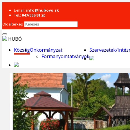
E-mail:
info@hubovo.sk
Tel.:
047/558 81 20
Oldaltérkép
HUBÓ
Község
Önkormányzat
Szervezetek/Inté
Formanyomtatványok