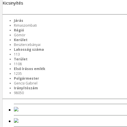
Kicsinyítés
Járás
Rimaszombati
Régió
Gömör
Kerület
Besztercebányai
Lakosság száma
113
Terület
1108
Első írásos emlék
1235
Polgármester
Gencsi Gabriel
Irányítószám
98050