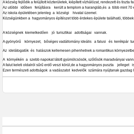
A község fejlődik a felújított közterületek, kiépített vízhálózat, rendezett és tiszta 
Az utóbbi időben felújításra került a templom a harangláb,és a több mint 70 év
Az iskola épületében jelenleg a községi hivatal üzemel.
Községünkben a hagyományos építészet több érdekes épülete található, többek k
A községnek kiemelkedően jó turisztikai adottságai vannak.
A gyönyörű környezet, bőséges vadállomány ideális a falusi és kerékpár t
Az idelátogatók és halászok kellemesen pihenhetnek a romantikus környezetben
A környékén a szebb napokat látott gyümölcsösök, szőlősök maradványai vann
A falut keleti oldalról sűrű erdő veszi körül,de a hagyományos puszta jelleget i
Ezen természeti adottságok a vadászatot kedvelők számára nyújtanak gazdag