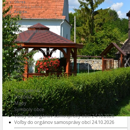
Okres
Rimavská Sobota
Región
Gemer
Kraj
Banskobystrický
Počet obyvateľov
113
Rozloha
1108
Prvá písomná zmienka
1235
Starosta
Gabriel Gencsi
PSČ
98050
Fotogaléria
História
Mapy
Symboly obce
Voľby do orgánov samosprávy obcí 24.10.2026
Voľby do orgánov samosprávy obcí 24.10.2026