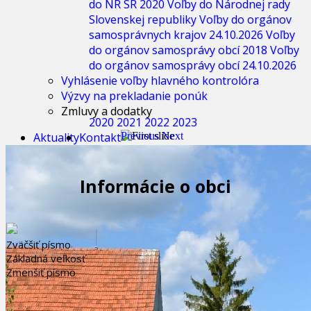
do NR SR 2020
Voľby do Národnej rady
Slovenskej republiky
Voľby do orgánov
samosprávnych krajov 24.10.2026
Voľby
do orgánov samosprávy obcí 2018
Voľby
do orgánov samosprávy obcí 24.10.2026
Vyhlásenie voľby hlavného kontrolóra
Výzvy na prekladanie ponúk
Zmluvy a dodatky
2020
2021
2022
2023
Aktuality
Kontakt
Previous
Next
Informácie o obci
Zväčšiť písmo
Základná veľkosť
Zmenšiť písmo