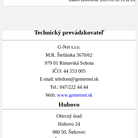
Technický prevádzkovateľ
G-Net s.r.o.
M.R. Štefánika 5670/62
979 01 Rimavská Sobota
IČO: 44 553 005
E-mail: teledom@gemernet.sk
Tel.: 047/222 44 44
Web:
www.gemernet.sk
Hubovo
Obecný úrad
Hubovo 24
980 50, Štrkovec