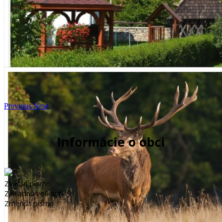
Previous
Next
Informácie o obci
Zväčšiť písmo
Základná veľkosť
Zmenšiť písmo