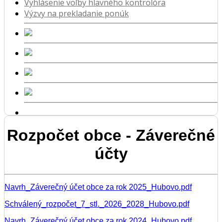
Vyhlásenie voľby hlavného kontrolóra
Výzvy na prekladanie ponúk
Rozpočet obce - Záverečné
účty
Navrh_Záverečný účet obce za rok 2025_Hubovo.pdf
Schválený_rozpočet_7_stl._2026_2028_Hubovo.pdf
Navrh_Záverečný účet obce za rok 2024_Hubovo.pdf