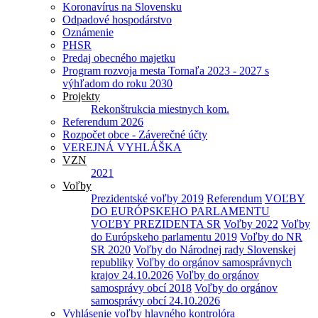
Koronavírus na Slovensku
Odpadové hospodárstvo
Oznámenie
PHSR
Predaj obecného majetku
Program rozvoja mesta Tornaľa 2023 - 2027 s
výhľadom do roku 2030
Projekty
Rekonštrukcia miestnych kom.
Referendum 2026
Rozpočet obce - Záverečné účty
VEREJNÁ VYHLÁŠKA
VZN
2021
Voľby
Prezidentské voľby 2019
Referendum
VOĽBY
DO EURÓPSKEHO PARLAMENTU
VOĽBY PREZIDENTA SR
Voľby 2022
Voľby
do Európskeho parlamentu 2019
Voľby do NR
SR 2020
Voľby do Národnej rady Slovenskej
republiky
Voľby do orgánov samosprávnych
krajov 24.10.2026
Voľby do orgánov
samosprávy obcí 2018
Voľby do orgánov
samosprávy obcí 24.10.2026
Vyhlásenie voľby hlavného kontrolóra