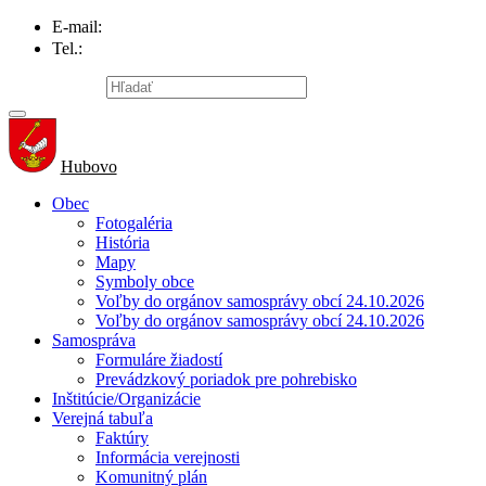
E-mail:
info@hubovo.sk
Tel.:
047/558 81 20
Mapa stránky
Hubovo
Obec
Fotogaléria
História
Mapy
Symboly obce
Voľby do orgánov samosprávy obcí 24.10.2026
Voľby do orgánov samosprávy obcí 24.10.2026
Samospráva
Formuláre žiadostí
Prevádzkový poriadok pre pohrebisko
Inštitúcie/Organizácie
Verejná tabuľa
Faktúry
Informácia verejnosti
Komunitný plán