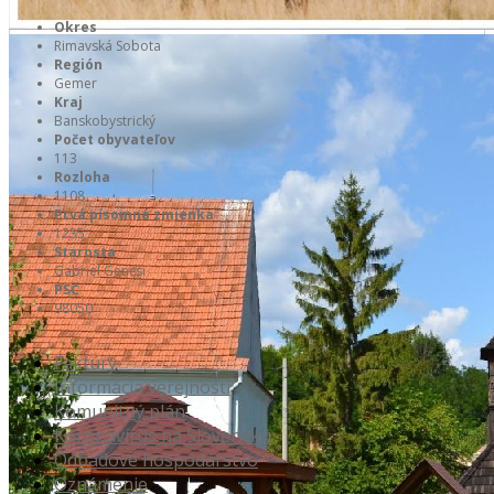
Okres
Rimavská Sobota
Región
Gemer
Kraj
Banskobystrický
Počet obyvateľov
113
Rozloha
1108
Prvá písomná zmienka
1235
Starosta
Gabriel Gencsi
PSČ
98050
Faktúry
Informácia verejnosti
Komunitný plán
Koronavírus na Slovensku
Odpadové hospodárstvo
Oznámenie