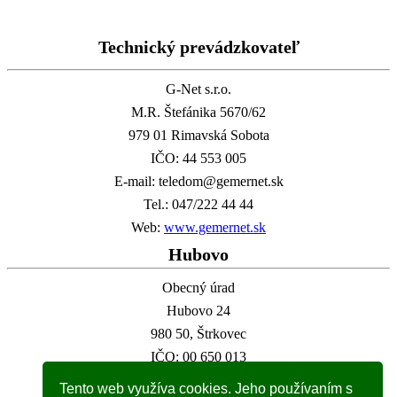
Technický prevádzkovateľ
G-Net s.r.o.
M.R. Štefánika 5670/62
979 01 Rimavská Sobota
IČO: 44 553 005
E-mail: teledom@gemernet.sk
Tel.: 047/222 44 44
Web:
www.gemernet.sk
Hubovo
Obecný úrad
Hubovo 24
980 50, Štrkovec
IČO: 00 650 013
E-mail:
info@hubovo.sk
Tento web využíva cookies. Jeho používaním s