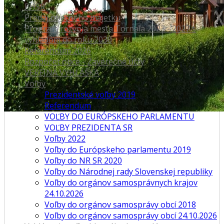
PHSR
Predaj obecného majetku
Program rozvoja mesta Tornaľa 2023 - 2027 s
výhľadom do roku 2030
Referendum 2026
Rozpočet obce - Záverečné účty
VEREJNÁ VYHLÁŠKA
Voľby
Prezidentské voľby 2019
Referendum
VOĽBY DO EURÓPSKEHO PARLAMENTU
VOĽBY PREZIDENTA SR
Voľby 2022
Voľby do Európskeho parlamentu 2019
Voľby do NR SR 2020
Voľby do Národnej rady Slovenskej republiky
Voľby do orgánov samosprávnych krajov
24.10.2026
Voľby do orgánov samosprávy obcí 2018
Voľby do orgánov samosprávy obcí 24.10.2026