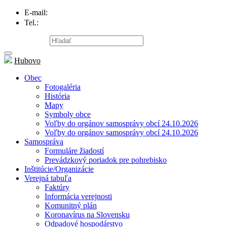
E-mail:
info@hubovo.sk
Tel.:
047/558 81 20
Mapa stránky
Hubovo
Obec
Fotogaléria
História
Mapy
Symboly obce
Voľby do orgánov samosprávy obcí 24.10.2026
Voľby do orgánov samosprávy obcí 24.10.2026
Samospráva
Formuláre žiadostí
Prevádzkový poriadok pre pohrebisko
Inštitúcie/Organizácie
Verejná tabuľa
Faktúry
Informácia verejnosti
Komunitný plán
Koronavírus na Slovensku
Odpadové hospodárstvo