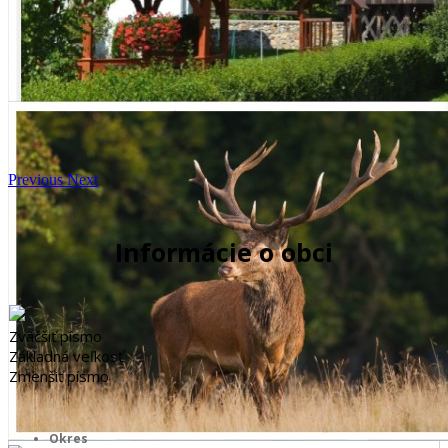
Previous
Next
Informácie o obci
Zväčšiť písmo
Základná veľkosť
Zmenšiť písmo
Okres