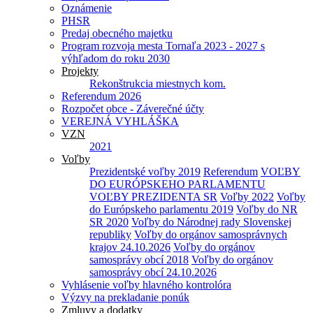
Oznámenie
PHSR
Predaj obecného majetku
Program rozvoja mesta Tornaľa 2023 - 2027 s
výhľadom do roku 2030
Projekty
Rekonštrukcia miestnych kom.
Referendum 2026
Rozpočet obce - Záverečné účty
VEREJNÁ VYHLÁŠKA
VZN
2021
Voľby
Prezidentské voľby 2019
Referendum
VOĽBY
DO EURÓPSKEHO PARLAMENTU
VOĽBY PREZIDENTA SR
Voľby 2022
Voľby
do Európskeho parlamentu 2019
Voľby do NR
SR 2020
Voľby do Národnej rady Slovenskej
republiky
Voľby do orgánov samosprávnych
krajov 24.10.2026
Voľby do orgánov
samosprávy obcí 2018
Voľby do orgánov
samosprávy obcí 24.10.2026
Vyhlásenie voľby hlavného kontrolóra
Výzvy na prekladanie ponúk
Zmluvy a dodatky