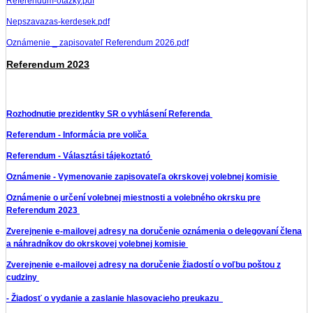
Referendum-otazky.pdf
Nepszavazas-kerdesek.pdf
Oznámenie _ zapisovateľ Referendum 2026.pdf
Referendum 2023
Rozhodnutie prezidentky SR o vyhlásení Referenda
Referendum - Informácia pre voliča
Referendum - Választási tájekoztató
Oznámenie - Vymenovanie zapisovateľa okrskovej volebnej komisie
Oznámenie o určení volebnej miestnosti a volebného okrsku pre
Referendum 2023
Zverejnenie e-mailovej adresy na doručenie oznámenia o delegovaní člena
a náhradníkov do okrskovej volebnej komisie
Zverejnenie e-mailovej adresy na doručenie žiadostí o voľbu poštou z
cudziny
- Žiadosť o vydanie a zaslanie hlasovacieho preukazu