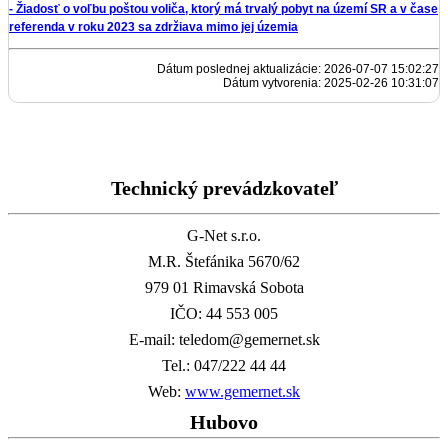
- Žiadosť o voľbu poštou voliča, ktorý má trvalý pobyt na území SR a v čase
referenda v roku 2023 sa zdržiava mimo jej územia
Dátum poslednej aktualizácie: 2026-07-07 15:02:27
Dátum vytvorenia: 2025-02-26 10:31:07
Technický prevádzkovateľ
G-Net s.r.o.
M.R. Štefánika 5670/62
979 01 Rimavská Sobota
IČO: 44 553 005
E-mail: teledom@gemernet.sk
Tel.: 047/222 44 44
Web:
www.gemernet.sk
Hubovo