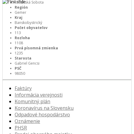
Rimavská Sobota
Región
Gemer
Kraj
Banskobystrický
Počet obyvateľov
113
Rozloha
1108
Prvá písomná zmienka
1235
Starosta
Gabriel Gencsi
PSČ
98050
Faktúry
Informácia verejnosti
Komunitný plán
Koronavírus na Slovensku
Odpadové hospodárstvo
Oznámenie
PHSR