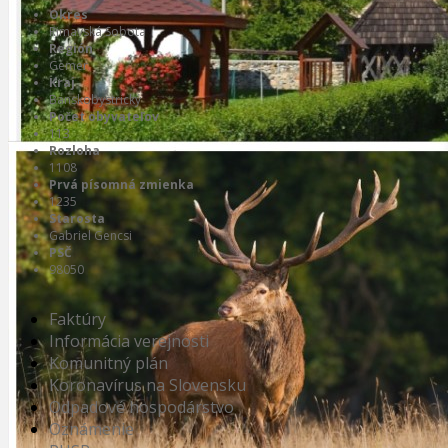
Okres
Rimavská Sobota
Región
Gemer
Kraj
Banskobystrický
Počet obyvateľov
113
Rozloha
1108
Prvá písomná zmienka
1235
Starosta
Gabriel Gencsi
PSČ
98050
Faktúry
Informácia verejnosti
Komunitný plán
Koronavírus na Slovensku
Odpadové hospodárstvo
Oznámenie