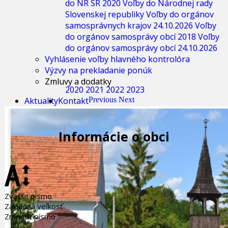
do NR SR 2020
Voľby do Národnej rady
Slovenskej republiky
Voľby do orgánov
samosprávnych krajov 24.10.2026
Voľby
do orgánov samosprávy obcí 2018
Voľby
do orgánov samosprávy obcí 24.10.2026
Vyhlásenie voľby hlavného kontrolóra
Výzvy na prekladanie ponúk
Zmluvy a dodatky
2020
2021
2022
2023
Aktuality
Kontakt
Previous
Next
Informácie o obci
Zväčšiť písmo
Základná veľkosť
Zmenšiť písmo