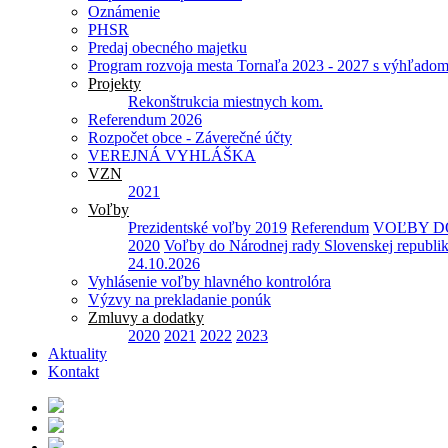
Oznámenie
PHSR
Predaj obecného majetku
Program rozvoja mesta Tornaľa 2023 - 2027 s výhľadom
Projekty
Rekonštrukcia miestnych kom.
Referendum 2026
Rozpočet obce - Záverečné účty
VEREJNÁ VYHLÁŠKA
VZN
2021
Voľby
Prezidentské voľby 2019
Referendum
VOĽBY D
2020
Voľby do Národnej rady Slovenskej republi
24.10.2026
Vyhlásenie voľby hlavného kontrolóra
Výzvy na prekladanie ponúk
Zmluvy a dodatky
2020
2021
2022
2023
Aktuality
Kontakt