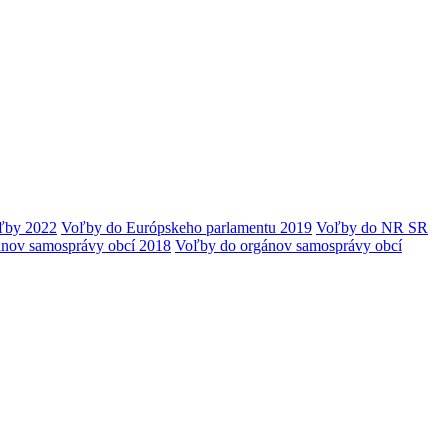
ľby 2022
Voľby do Európskeho parlamentu 2019
Voľby do NR SR
ánov samosprávy obcí 2018
Voľby do orgánov samosprávy obcí