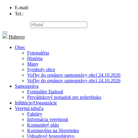
E-mail:
info@hubovo.sk
Tel.:
047/558 81 20
Mapa stránky
Hubovo
Obec
Fotogaléria
História
Mapy
Symboly obce
Voľby do orgánov samosprávy obcí 24.10.2026
Voľby do orgánov samosprávy obcí 24.10.2026
Samospráva
Formuláre žiadostí
Prevádzkový poriadok pre pohrebisko
Inštitúcie/Organizácie
Verejná tabuľa
Faktúry
Informácia verejnosti
Komunitný plán
Koronavírus na Slovensku
Odpadové hospodárstvo