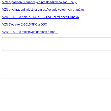
VZN o poskytnutí finančných prostriedkov na soc. účely
VZN o vyhradení miest na umiestňovanie volebných plagátov
VZN 1-2016 o nakl. s TKO a DSO na území obce Hubovo
VZN Dodatok 2-2015 TKO a DSO
VZN 1-2013 o miestnych daniach a popl.