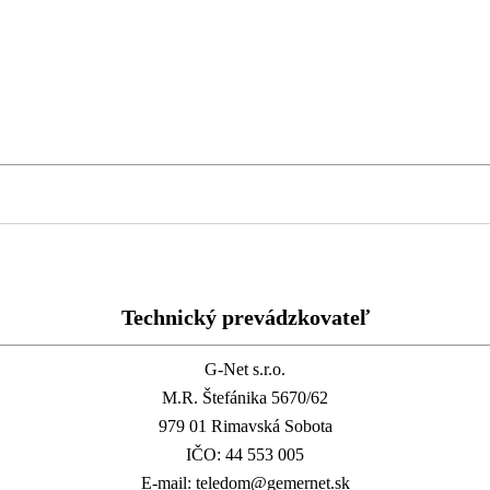
Technický prevádzkovateľ
G-Net s.r.o.
M.R. Štefánika 5670/62
979 01 Rimavská Sobota
IČO: 44 553 005
E-mail: teledom@gemernet.sk