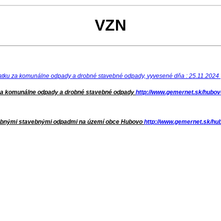
VZN
platku za komunálne odpady a drobné stavebné odpady, vyvesené dňa : 25.11.2024
 za komunálne odpady a drobné stavebné odpady
http://www.gemernet.sk/hubo
drobnými stavebnými odpadmi na území obce Hubovo
http://www.gemernet.sk/h