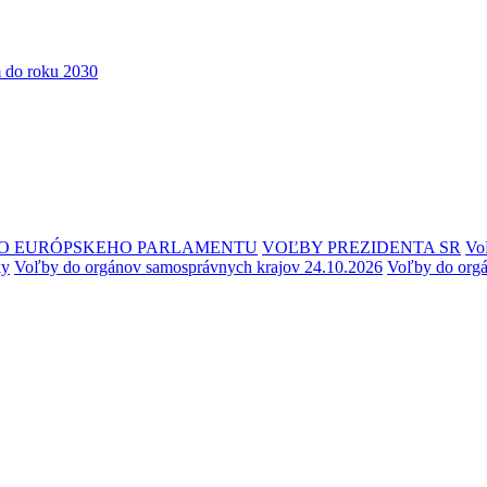
 do roku 2030
O EURÓPSKEHO PARLAMENTU
VOĽBY PREZIDENTA SR
Vo
ky
Voľby do orgánov samosprávnych krajov 24.10.2026
Voľby do org