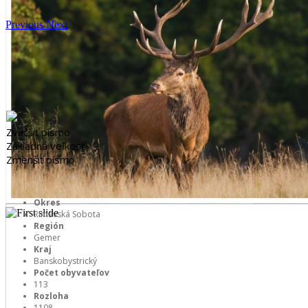
Previous
Next
Zväčšiť písmo
Základná veľkosť
Zmenšiť písmo
Okres
Rimavská Sobota
Región
Gemer
Kraj
Banskobystrický
Počet obyvateľov
113
Rozloha
1108