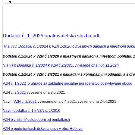
Dodatok č_1_2025 opatrovatelská sluzba.pdf
N á v r h Dodatku č. 1/2024 k VZN 1/2020 o miestnych daniach a miestnom po
Dodatok č.2/2024 k VZN č.1/2020 o miestnych daniach a miestnom poplatku
N á v r h Dodatku č. 1/2024 k VZN č.2/2021, vyvesené dňa : 04.11.2024
Dodatok č.1/2024 k VZN č.2/2021 o nakladaní s komunálnymi odpadmi a s 
VZN č.
1/2022
o úhrade za základné sociálne poradenstvo poskytované obcou
VZN č.
2/2021
vyvesené dňa 3.5.2021
Návrh
VZN č. 2/2021
vyvesené dňa 6.4.2021, zvesené dňa 24.4.2021
Návrh dodatku č. 1 k VZN č. 1/2016
VZN o znížení/ oslobodení od poplatkoch
VZN o podmienkach držania psov v obci Hubovo